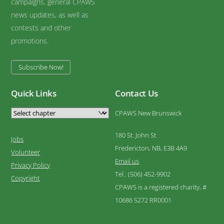
campaigns, general CPAWS
news updates, as well as
contests and other
promotions.
Subscribe Now!
Quick Links
Contact Us
CPAWS New Brunswick
180 St. John St.
Jobs
Fredericton, NB, E3B 4A9
Volunteer
Email us
Privacy Policy
Tel.: (506) 452-9902
Copyright
CPAWS is a registered charity, #
10686 5272 RR0001