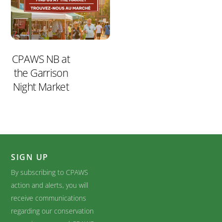
CPAWS NB at
the Garrison
Night Market
SIGN UP
By subscribing to CPAWS
action and alerts, you will
receive communications
regarding our conservation