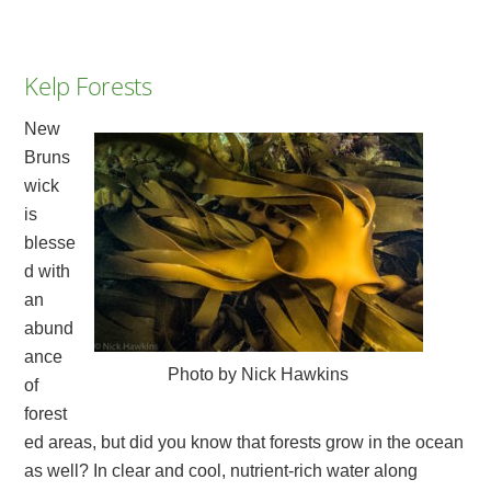
Kelp Forests
New
Bruns
wick
is
blesse
d with
an
abund
ance
Photo by Nick Hawkins
of
forest
ed areas, but did you know that forests grow in the ocean
as well? In clear and cool, nutrient-rich water along