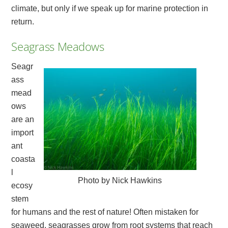
climate, but only if we speak up for marine protection in
return.
Seagrass Meadows
Seagr
ass
mead
ows
are an
import
ant
coasta
l
Photo by Nick Hawkins
ecosy
stem
for humans and the rest of nature! Often mistaken for
seaweed, seagrasses grow from root systems that reach