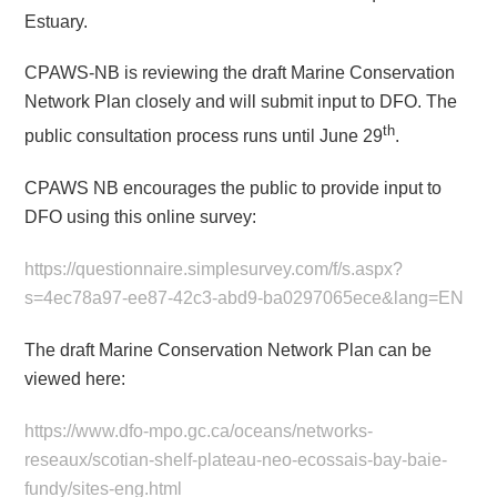
Estuary.
CPAWS-NB is reviewing the draft Marine Conservation
Network Plan closely and will submit input to DFO. The
th
public consultation process runs until June 29
.
CPAWS NB encourages the public to provide input to
DFO using this online survey:
https://questionnaire.simplesurvey.com/f/s.aspx?
s=4ec78a97-ee87-42c3-abd9-ba0297065ece&lang=EN
The draft Marine Conservation Network Plan can be
viewed here:
https://www.dfo-mpo.gc.ca/oceans/networks-
reseaux/scotian-shelf-plateau-neo-ecossais-bay-baie-
fundy/sites-eng.html