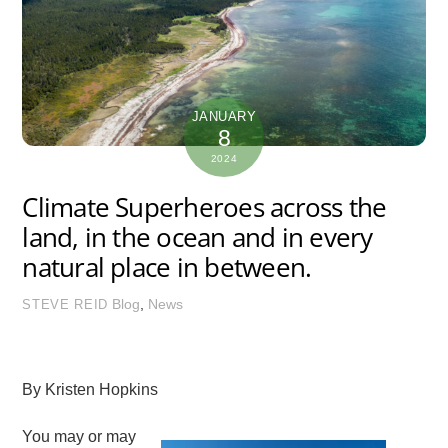
JANUARY
8
2024
Climate Superheroes across the
land, in the ocean and in every
natural place in between.
Blog
,
News
STEVE REID
By Kristen Hopkins
You may or may