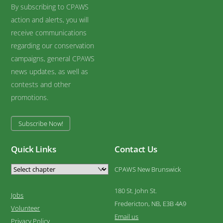
By subscribing to CPAWS
action and alerts, you will
receive communications
regarding our conservation
campaigns, general CPAWS
news updates, as well as
contests and other
promotions.
Subscribe Now!
Quick Links
Contact Us
CPAWS New Brunswick
180 St. John St.
Jobs
Fredericton, NB, E3B 4A9
Volunteer
Email us
Privacy Policy