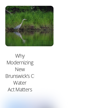
Why
Modernizing
New
Brunswick’s Clean
Water
Act Matters