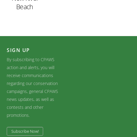
Beach
SIGN UP
By subscribing to CPAWS
action and alerts, you will
receive communications
regarding our conservation
campaigns, general CPAWS
news updates, as well as
contests and other
promotions.
Subscribe Now!