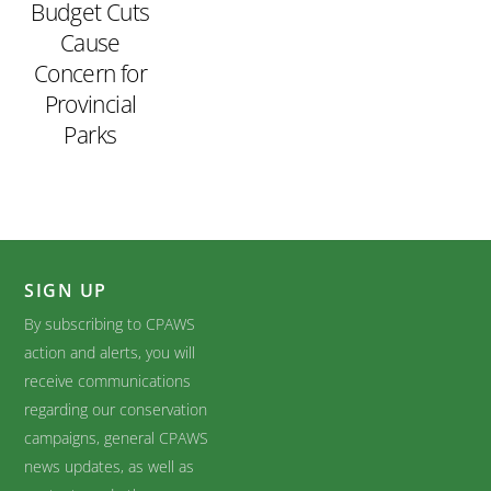
Budget Cuts
Cause
Concern for
Provincial
Parks
SIGN UP
By subscribing to CPAWS
action and alerts, you will
receive communications
regarding our conservation
campaigns, general CPAWS
news updates, as well as