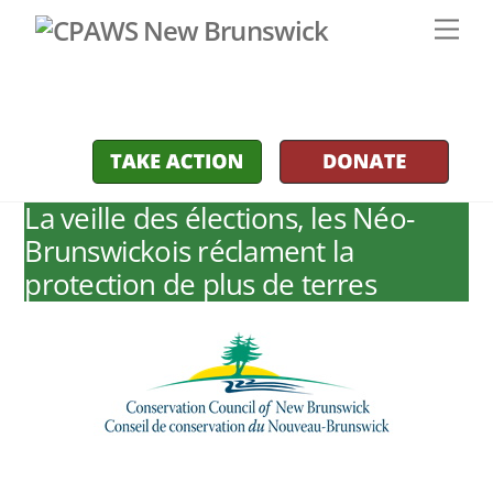
Skip
Men
to
content
La veille des élections, les Néo-
Brunswickois réclament la
protection de plus de terres