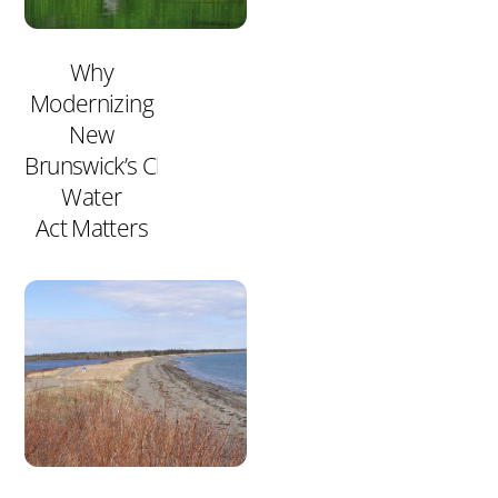
Why
Modernizing
New
Brunswick’s Clean
Water
Act Matters